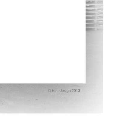
©
Hihi-design
2013